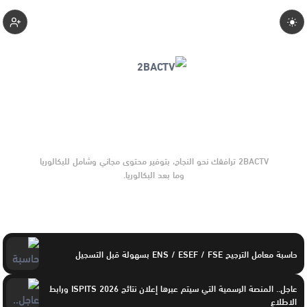
2bactv
2BACTV ترافقك نحو النجاح، بتوفير محتوى مجاني وشامل للبكالوريا
وما بعد البكالوريا.
حاسبة معامل الترجيح ENS / ESEF / FSE بسهولة قبل التسجيل
عاجل.. المنصة الرسمية التي سيتم عبرها إعلان نتائج ISPITS 2026 ورابط
الاطلاع