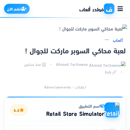
ف
فولدر ألعاب
انضم الآن
ألعاب
الرئيسية
لعبة محاكي السوبر ماركت للجوال !
التطبيقات
Ahmed Techawey
منذ سنتين
رابط
الألعاب
اعلانات - Advertisements
مواقع
اسم التطبيق
ذكاء اصطناعي
4.4
Retail Store Simulator