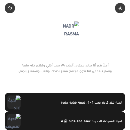
Babkrrsmh
أهلاً بكم أنا صانع محتوى ألعاب 🎮 بحب أخلي وقتكم كله متعة
وتسلية.هدفي اننا نكون مجتمع ممتع نضحك ونلعب ونستمتع بأجمل
الحظات.
لعبة لاند كروزر جيب 4×4: تجربة قيادة مثيرة
لعبة الغميضة الجديدة hide and seek 😱🔥