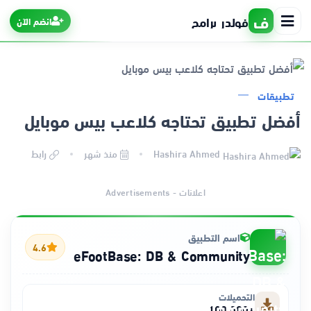
ف
فولدر برامج
انضم الآن
تطبيقات
الرئيسية
أفضل تطبيق تحتاجه كلاعب بيس موبايل
التطبيقات
Hashira Ahmed
منذ شهر
رابط
الألعاب
اعلانات - Advertisements
اسم التطبيق
4.6
eFootBase: DB & Community
التحميلات
+100,000