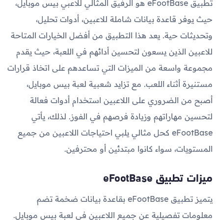
تطبيق eFootBase هو الرفيق المثالي للاعبي بيس موبايل،
حيث يوفر قاعدة بيانات شاملة للاعبين، أدوات تحليل،
وتحديثات حية. يعد هذا التطبيق من أفضل الخيارات المتاحة
للاعبين الذين يسعون لتحسين أدائهم في اللعبة، حيث يقدم
مجموعة واسعة من الميزات التي تساعدهم على اتخاذ قرارات
مستنيرة أثناء اللعب. مع تزايد شعبية لعبة بيس موبايل،
أصبح من الضروري على اللاعبين استخدام أدوات فعالة
لتحسين مهاراتهم وزيادة فرصهم في الفوز. لذلك، يأتي
eFootBase كحل مثالي يلبي احتياجات اللاعبين من جميع
المستويات، سواء كانوا مبتدئين أو محترفين.
ميزات تطبيق eFootBase
يتميز تطبيق eFootBase بقاعدة بيانات ضخمة تضم
معلومات تفصيلية عن جميع اللاعبين في لعبة بيس موبايل.