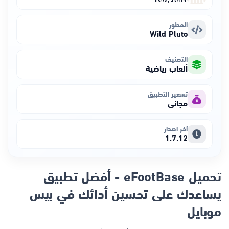
المطور
Wild Pluto
التصنيف
ألعاب رياضية
تسعير التطبيق
مجاني
آخر اصدار
1.7.12
تحميل eFootBase - أفضل تطبيق
يساعدك على تحسين أدائك في بيس
موبايل