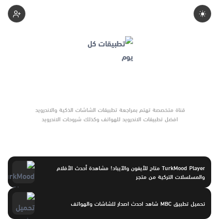
Hlm-Aabdh
افضل تطبيقات الاندرويد للهواتف وكذلك شروحات الاندرويد
TurkMood Player متاح للأيفون والآيباد! مشاهدة أحدث الأفلام
والمسلسلات التركية من متجر
تحميل تطبيق MBC شاهد احدث اصدار للشاشات والهواتف