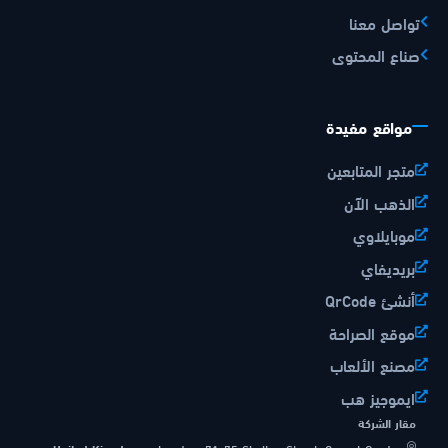
تواصل معنا
صناع المحتوى
مواقع مفيدة
متجر المتابعين
الذهب الآن
موبايلاوي
بريديفاي
أنشئ QrCode
موقع الصراحة
مصنع الألعاب
ايموجيز هب
مقار الشركة