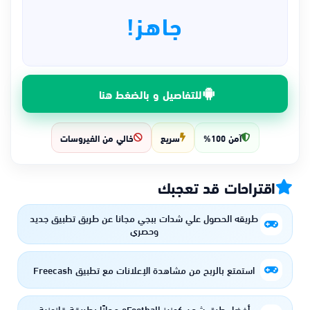
جاهز!
للتفاصيل و بالضغط هنا
آمن 100%
سريع
خالي من الفيروسات
اقتراحات قد تعجبك
طريقه الحصول علي شدات ببجي مجانا عن طريق تطبيق جديد
وحصري
استمتع بالربح من مشاهدة الإعلانات مع تطبيق Freecash
أفضل طرق شحن كونيز eFootball مجانًا بطريقة قانونية