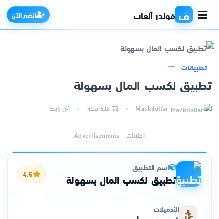
ف
فولدر ألعاب
انضم الآن
تطبيقات
الرئيسية
تطبيق لكسب المال بسهولة
التطبيقات
Mackdollar
منذ سنة
رابط
الألعاب
اعلانات - Advertisements
مواقع
اسم التطبيق
4.5
تطبيق لكسب المال بسهولة
ذكاء اصطناعي
التحميلات
+١٠٬٠٠٠٬٠٠٠