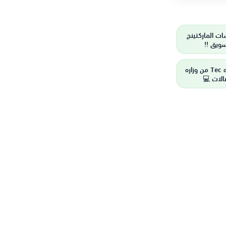
ت الماركتينج
سويق !!
منصه مهاره Tec من وزاره
الات 💻