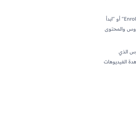
4. **بدء التعلم**: اختر الكورس الذي ترغب في الالتحاق به، واضغط على زر "Enroll Now" أو "ابدأ
دروس والمحتوى
رس الذي
دة الفيديوهات