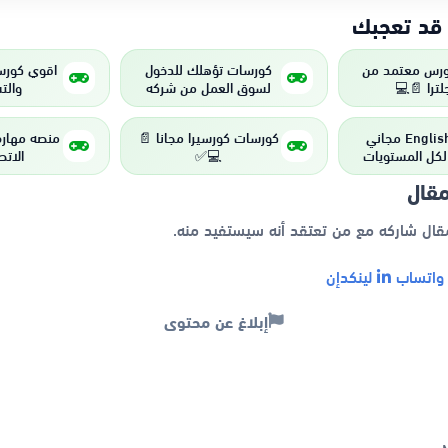
اقتراحات 
الماركتينج
كورسات تؤهلك للدخول
1000 كورس معتمد
ق !!
لسوق العمل من شركه
إنجلترا 
عالمية
كورسات كورسيرا مجانا 📄
كورس English مجاني
ات 💻
💻✅
مناسب لكل ال
من جامعه أو
شارك
إذا أعجبك هذا المقال شاركه مع من تعتقد 
لينكدإن
واتسا
إبلاغ عن محتوى