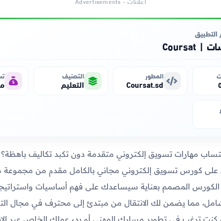
اعلانات - Advertisements
التطبيق
| Coursat
ت
المطور
التصنيف
تس
Coursat.sd
التعليم
مج
ساب مهارات تسويق إلكتروني متقدمة دون تكبد تكاليف باهظة؟ إ
لى كورس تسويق إلكتروني مجاني بالكامل مقدم من مجموعة من
ا الكورس المصمم بعناية سيساعدك على فهم أساسيات واستراتيج
مل، مما يضمن لك الانتقال من مبتدئ إلى محترف في مجال ال
ء كنت ترغب في تطوير مسارك المهني أو بدء عملك الخاص عبر الإن