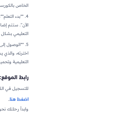
الخاص بالكورسات
الآن". ستتم إض
التعليمي بشكل 
5. **الوصول إل
اخترته، والذي ي
التعليمية وتحميل
رابط الموقع:
للتسجيل في الكو
اضغط هنا
.
وابدأ رحلتك نحو