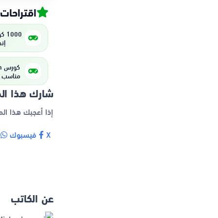
قد تعجبك
 من
💻
مستويات
كسفورد
 هذا المقال
أنه سيستفيد منه.
ب
فيسبوك
X
عن الكاتب