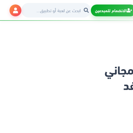
الانضمام للمبدعين
جاني
د