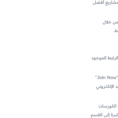
مشاريع أفضل
من خلال
ة.
الموقع الإلكتروني ScottMax.com من خلال الرابط الموجود
2. **التسجيل وإنشاء حساب**: في الصفحة الرئيسية، ابحث عن خيار التسجيل أو "Join Now"
الإلكتروني
 الكورسات
شرة إلى القسم