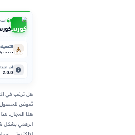
اسم 
كورسات 
التحميلا
+٥٬٠٠٠
آخر اصدار
2.0.0
هل ترغب في اكت
تُعوض للحصول ع
هذا المجال. هذ
الرقمي بشكل شا
الإلكتروني. سوا