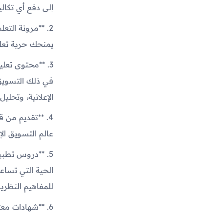
إلى دفع أي تكالي
2. **مرونة الت
يمنحك حرية تعلم
3. **محتوى تعل
الإعلانية، وتحلي
4. **تقديم من 
عالم التسويق ا
5. **دروس تطبي
الحية التي تساع
للمفاهيم النظرية
6. **شهادات م