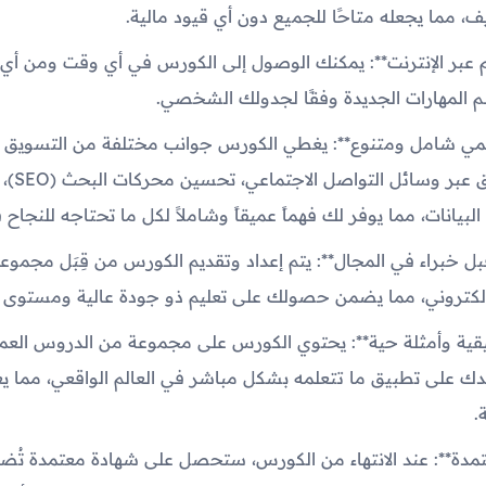
ف، مما يجعله متاحًا للجميع دون أي قيود مالية.
علم عبر الإنترنت**: يمكنك الوصول إلى الكورس في أي وقت ومن أي 
 المهارات الجديدة وفقًا لجدولك الشخصي.
يمي شامل ومتنوع**: يغطي الكورس جوانب مختلفة من التسويق الإ
في ذلك التس
ل البيانات، مما يوفر لك فهماً عميقاً وشاملاً لكل ما تحتاجه للنجاح
قبل خبراء في المجال**: يتم إعداد وتقديم الكورس من قِبَل مجموع
لإلكتروني، مما يضمن حصولك على تعليم ذو جودة عالية ومستوى ا
قية وأمثلة حية**: يحتوي الكورس على مجموعة من الدروس العملي
دك على تطبيق ما تتعلمه بشكل مباشر في العالم الواقعي، مما 
.
عتمدة**: عند الانتهاء من الكورس، ستحصل على شهادة معتمدة تُ