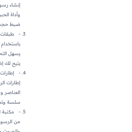
إنشاء رسوم
وأداة الحبر
ضبط حجم ا
طبقات م
باستخدام 
يسهل التحك
يتيح لك إض
إطارات 
إطارات الر
العناصر وخ
سلسة وتح
مكتبة ا
من الرسوم
والصوت وا