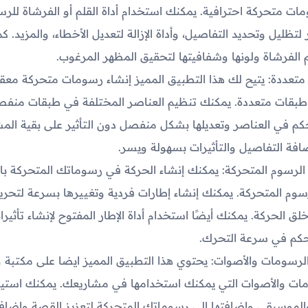
ات متحركة احترافية. يمكنك استخدام أداة القلم أو الفرشاة للرس
 لتظليل وتحديد التفاصيل، وأداة الإزالة لتعديل الأخطاء، والمزيد. ك
لفرشاة ولونها وشفافيتها لتحقيق المظهر المرغوب.
تعددة: يتيح لك هذا التطبيق المميز إنشاء رسومات متحركة معق
طبقات متعددة. يمكنك تنظيم العناصر المختلفة في طبقات منفصل
م في العناصر وتعديلها بشكل منفصل دون التأثير على بقية المش
افة التفاصيل والتأثيرات بسهولة ويسر.
الرسوم المتحركة: يمكنك إنشاء الحركة في رسوماتك المتحركة ب
سوم المتحركة. يمكنك إنشاء إطارات فردية وتغييرها بسرعة لتحر
لق الحركة. يمكنك أيضًا استخدام أداة الإطار المفتوح لإنشاء تأثير
كم في سرعة التحرك.
لرسومات والأصوات: يحتوي هذا التطبيق المميز ايضا على مكتبة 
ات والأصوات التي يمكنك استخدامها في مشاريعك. يمكنك استير
لموسيقى وإضافتها إلى رسوماتك المتحركة لتعزيز القصة وإضافة