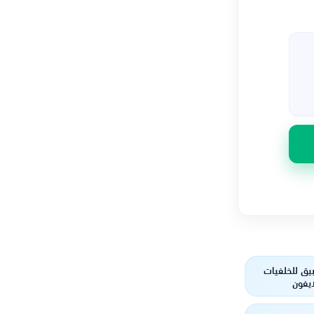
يق للخلفيات
ايفون