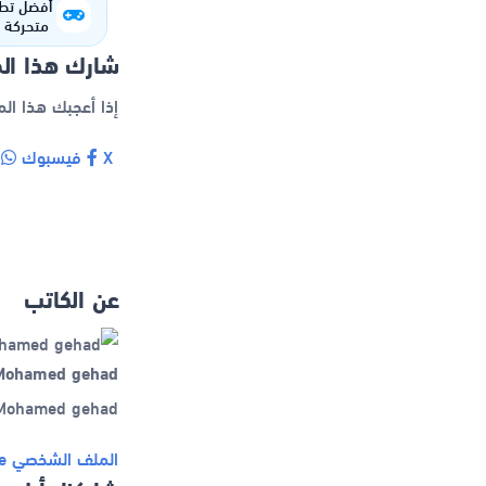
أفضل تط
متحركة م
شارك هذا ال
إذا أعجبك هذا ال
X
فيسبوك
و
عن الكاتب
Mohamed gehad
Mohamed gehad كاتب نشر أكثر من 65 مقالاً في تطبيقات ومواقع وألع
الملف الشخصي
e