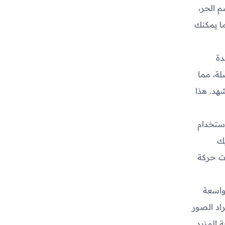
م الحر،
ما يمكنك
دة
ة، مما
هد. هذا
استخدام
يك
ات حركة
واسعة
اد الصور
 المزيد