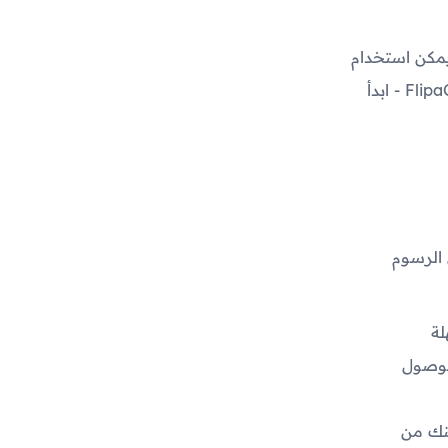
يمكن استخدام
التطبيق في العديد من الأغراض، سواء كنت ترغب في إنشاء رسومقال: تطبيق FlipaClip - ابدأ
 الرسوم
لة
الوصول
كنك من