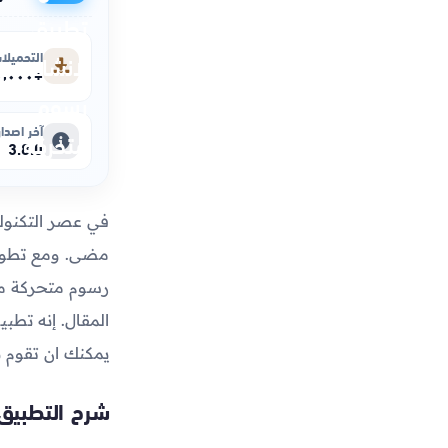
التحميلا
+٥٠٬٠٠٠٬٠٠٠
آخر اصدار
3.8.0
في عصر التكنولوج
مضى. ومع تطور 
رسوم متحركة مح
المقال. إنه تطب
يمكنك ان تقوم ب
شرح التطبيق