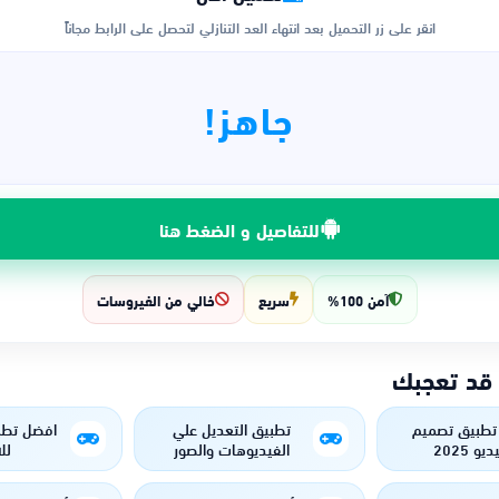
انقر على زر التحميل بعد انتهاء العد التنازلي لتحصل على الرابط مجاناً
جاهز!
للتفاصيل و الضغط هنا
آمن 100%
سريع
خالي من الفيروسات
 قد تعجبك
تطبيق تصميم
تطبيق التعديل علي
افضل تطب
يو 2025
الفيديوهات والصور
لل
بإحترافية كاملة