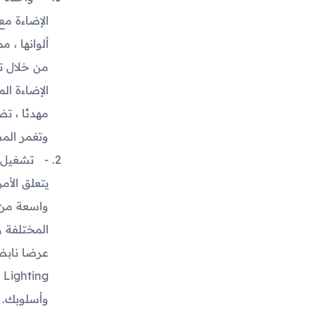
الإضاءة مع
ألوانها ، 
من خلال تح
الإضاءة ال
مهدئا ، تض
وتغمر الم
يتعلق الأم
واسعة من 
المختلفة و
وأسلوبك. 