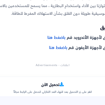
Lightin توازنا بين الأداء واستخدام البطارية ، مما يسمح للمستخدمين بالا
سيقية طويلة دون القلق بشأن الاستهلاك المفرط للطاقة.
يق
 لأجهزة الأندرويد قم
باضغط هنا
 لأجهزة الأيفون قم
باضغط هنا
اعلانات - Advertisements
تحميل الآن
انقر على زر التحميل بعد انتهاء العد التنازلي لتحصل على الرابط مجاناً