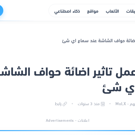
يقات
الألعاب
مواقع
ذكاء اصطناعي
مل تاثير اضائة حواف الشاش
ي شئ
 - MuLX
منذ 3 سنوات
رابط
اعلانات - Advertisements