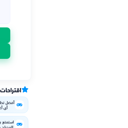
اقتراحات
أفضل تطب
أي أغ
استمتع ب
المدبلج 