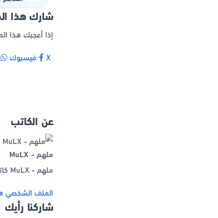
شارك هذا ال
إذا أعجبك هذا ال
X
فيسبوك
و
عن الكاتب
ملهم - MuLX
ملهم - MuLX كاتب نشر أكثر من 25 مقالاً في تطبيقات.
الملف الشخصي
e
شاركنا رأيك