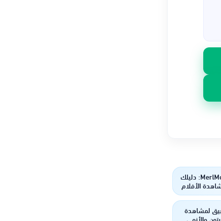
تطبيق MerlMovie: دليلك
اهدة الأفلام
 بجودة عالية
يق لمشاهدة
رتون والأنمي