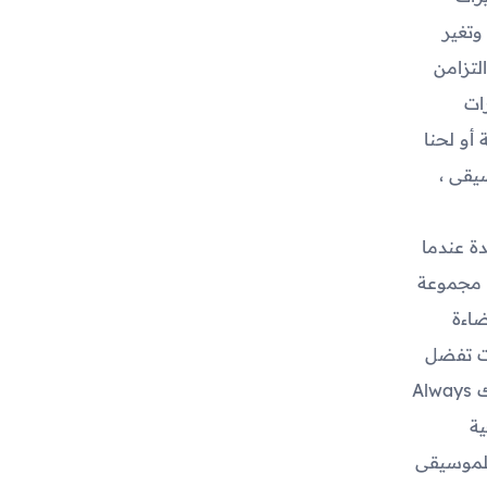
وتغير
لتزامن
ات
أو لحنا
يقى ،
يلات فريدة عندما
ق مجموعة
ضاءة
نت تفضل
عرضا نابضا بالحياة وديناميكيا للأضواء أو توهجا أكثر دقة واسترخاء ، تتيح لك Always
جية
لموسيقى