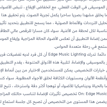
 الموسيقى في الوقت الفعلي. مع انخفاض الإيقاع ، تنبض الأضواء 
مما يخلق مشهدا بصريا ساحرا يكمل تجربة الصوت. يتم تحقيق هذا ا
ليل الترددات والأنماط الصوتية ، مما يسمح للتطبيق بتحديد تأثير
مناسبة لكل لحظة من الأغنية. سواء كان مسارا للرقص عالي الطاقة 
من إضاءة التطبيق أن تعكس الأضواء الحالة المزاجية وإيقاع الموس
ستمع في رحلة متعددة الحواس.
تشغيل دائما: تدرك Edge Music Lighting أن كل فرد لديه تفض
ر بالموسيقى والإضاءة. لتلبية هذه الأذواق المتنوعة ، يقدم التطبي
خيارات التخصيص. يمكن للمستخدمين الاختيار من بين أنماط الإ
أنظمة الألوان ومستويات الكثافة لخلق الأجواء المطلوبة. سواء ك
On: Edge Music Lighting تخصيص تأثيرات الإضاءة لتناسب حالتك المزا
يضمن هذا المستوى من التخصيص أن تصبح كل جلسة استماع ل