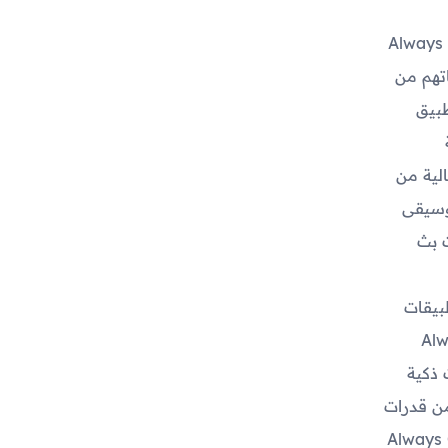
Always On: Edge 
تهم من
ا يسمح للتطبيق
الية من
وسيقى
 جلسات بث
بيقات
Always On:
ت ذكية
من قدرات
قق Always On: Edge Music