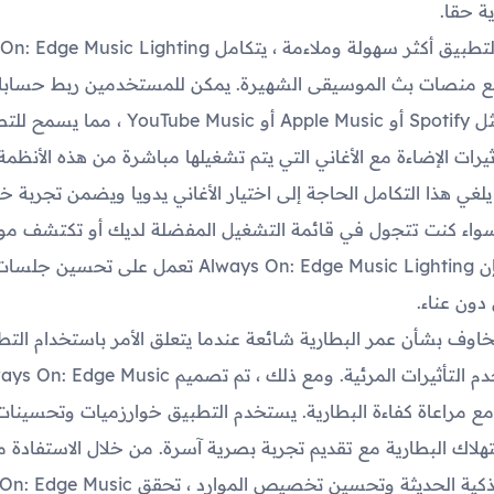
ة حقا.
لجعل التطبيق أكثر سهولة وملاءمة ، يتكامل Music Lighting
 منصات بث الموسيقى الشهيرة. يمكن للمستخدمين ربط حسابا
منصات مثل Spotify أو Apple Music أو YouTube Music ، مم
ثيرات الإضاءة مع الأغاني التي يتم تشغيلها مباشرة من هذه الأنظمة
يلغي هذا التكامل الحاجة إلى اختيار الأغاني يدويا ويضمن تجربة خ
سواء كنت تتجول في قائمة التشغيل المفضلة لديك أو تكتشف م
جديدة ، فإن Always On: Edge Music Lighting تعمل على تحسين
دون عناء.
خاوف بشأن عمر البطارية شائعة عندما يتعلق الأمر باستخدام التط
التي تستخدم التأثيرات المرئية. ومع ذلك ، تم تصميم  Edge Music
Lightin مع مراعاة كفاءة البطارية. يستخدم التطبيق خوارزميات وتحسينا
هلاك البطارية مع تقديم تجربة بصرية آسرة. من خلال الاستفادة 
الهواتف الذكية الحديثة وتحسين تخصيص الموارد ، تح