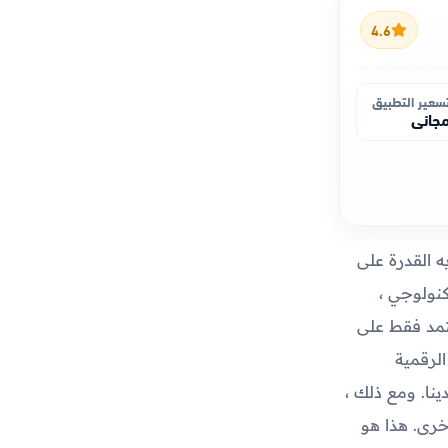
4.6
سعير التطبيق
جاني
ه القدرة على
كنولوجي ،
تمد فقط على
الرقمية
نا. ومع ذلك ،
خرى. هذا هو