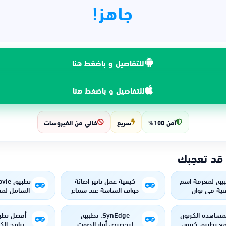
جاهز!
للتفاصيل و باضغط هنا
للتفاصيل و باضغط هنا
آمن 100%
سريع
خالي من الفيروسات
 قد تعجبك
يق لمعرفة اسم
كيفية عمل تاثير اضائة
نية في ثوانٍ
حواف الشاشة عند سماع
الشامل لمش
اي شئ
والمسلسلات
مشاهدة الكرتون
SynEdge: تطبيق
أفضل تطب
مع تطبيق كرتون
لتخصيص أزرار الصوت
برامج الك