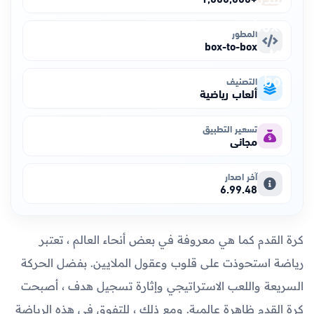
المطور
box-to-box
التصنيف
ألعاب رياضية
تسعير التطبيق
مجاني
آخر اصدار
6.99.48
كرة القدم كما هي معروفة في بعض أنحاء العالم ، تعتبر
رياضة استحوذت على قلوب وعقول الملايين. بفضل الحركة
السريعة واللعب الاستراتيجي وإثارة تسجيل هدف ، أصبحت
كرة القدم ظاهرة عالمية. ومع ذلك ، للتفوق في هذه الرياضة