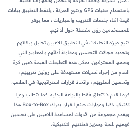
، مثل السرعة وخفة الحركة والتحمل والمهارات الفنية.
باستخدام تقنيات GPS وتتبع الحركة ، يلتقط التطبيق بيانات
قيمة أثناء جلسات التدريب والمباريات ، مما يوفر
للمستخدمين رؤى مفصلة حول أدائهم.
تتيح ميزة التحليلات في التطبيق للاعبين تحليل بياناتهم
وتحديد مجالات التحسين ومقارنة أدائهم بالمعايير التي
وضعها المحترفون. تمكن هذه التعليقات القيمة لاعبي كرة
القدم من إجراء تعديلات مستهدفة على روتين تدريبهم ،
وتحسين أسلوبهم ، واتخاذ قرارات استراتيجية في الملعب.
كرة القدم لا تتعلق فقط بالبراعة البدنية. كما يتطلب وعيا
تكتيكيا ذكيا ومهارات صنع القرار. يدرك Box-to-Box هذا
ويقدم مجموعة من الأدوات لمساعدة اللاعبين على تحسين
فهمهم للعبة وتعزيز فطنتهم التكتيكية.