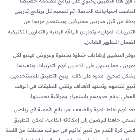
، فإن هذا التطبيق يحتوي على برامج مصممة خصيصا
لتناسب احتياجاتك الخاصة. تم تصميم كل برنامج تدريبي
بدقة من قبل مدربين محترفين ويستخدم مزيجا من
التدريبات المهارية وتمارين اللياقة البدنية والتمارين التكتيكية
لضمان التطوير الشامل.
يوفر التطبيق إرشادات خطوة بخطوة وعروض فيديو لكل
تمرين ، مما يسهل على اللاعبين فهم التدريبات وتنفيذها
بشكل صحيح. علاوة على ذلك ، يتيح التطبيق للمستخدمين
تتبع تقدمهم وتحديد الأهداف وتلقي التعليقات في الوقت
الفعلي لدفع حدودهم باستمرار ومراقبة تحسينها.
يعد فهم نقاط القوة والضعف أمرا بالغ الأهمية لأي رياضي
يسعى جاهدا للوصول إلى إمكاناته الكاملة. تمكن التطبيق
لاعبي كرة القدم من تتبع أدائهم في جوانب مختلفة من اللعبة