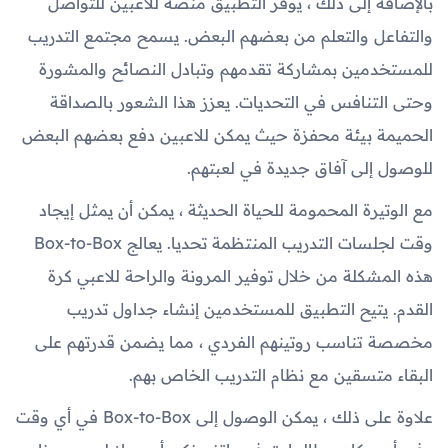
بالإضافة إلى ذلك ، يوفر التطبيق منصة للاعبين للتواصل
والتفاعل والتعلم من بعضهم البعض. يسمح مجتمع التدريب
للمستخدمين بمشاركة تقدمهم وتبادل النصائح والمشورة
وحتى التنافس في التحديات. يعزز هذا الشعور بالصداقة
الحميمة بيئة محفزة حيث يمكن للاعبين دفع بعضهم البعض
للوصول إلى آفاق جديدة في لعبتهم.
مع الوتيرة المحمومة للحياة الحديثة ، يمكن أن يمثل إيجاد
وقت لجلسات التدريب المنتظمة تحديا. يعالج Box-to-Box
هذه المشكلة من خلال توفير المرونة والراحة للاعبي كرة
القدم. يتيح التطبيق للمستخدمين إنشاء جداول تدريب
مخصصة تناسب روتينهم الفردي ، مما يضمن قدرتهم على
البقاء متسقين مع نظام التدريب الخاص بهم.
علاوة على ذلك ، يمكن الوصول إلى Box-to-Box في أي وقت