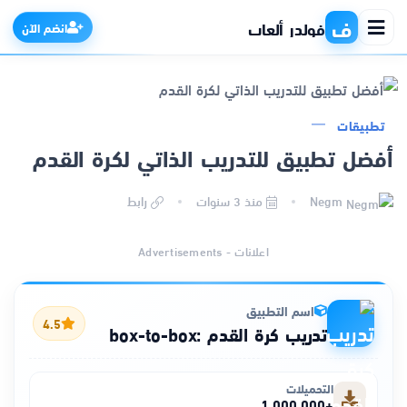
ف
فولدر ألعاب
انضم الآن
تطبيقات
الرئيسية
أفضل تطبيق للتدريب الذاتي لكرة القدم
التطبيقات
Negm
منذ 3 سنوات
رابط
الألعاب
اعلانات - Advertisements
مواقع
اسم التطبيق
4.5
تدريب كرة القدم :box-to-box
ذكاء اصطناعي
التحميلات
+1,000,000