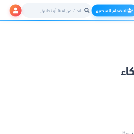
الانضمام للمبدعين
اء
ذ يمثل