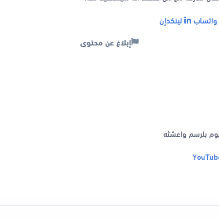
اتساب
لينكدإن
إبلاغ عن محتوى
قوم بلرسم واعشثه
YouTub