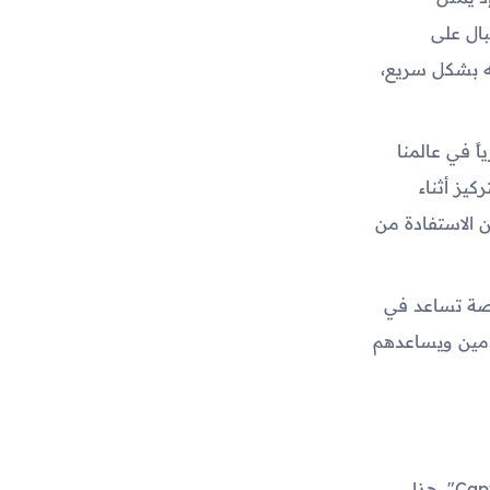
بال على
مه بشكل سريع،
ً في عالمنا
يز أثناء
ن الاستفادة من
صصة تساعد في
مين ويساعدهم
أحد التطبيقات التي تستخدم تقنية الذكاء الاصطناعي لكتابة الفيديوهات هو "Captions". هذا