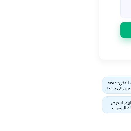
ب الذكي: منصّة
توى إلى خرائط
ودكاست صوتي
بيق لتلخيص
ت اليوتيوب