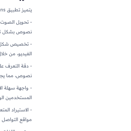
يتميز تطبيق Captions بالعديد من المميزات المفيدة للمستخدمين، ومنها:
- تحويل الصوت 
نصوص بشكل تلقا
- تخصيص شكل ا
الفيديو، من خلا
- دقة التعرف عل
نصوص، مما يجع
- واجهة سهلة ال
المستخدمين الو
- الاستيراد الم
مواقع التواصل ا