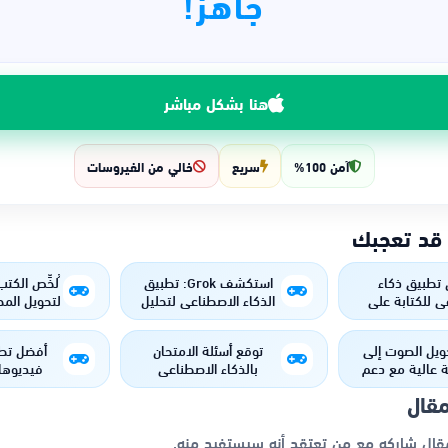
جاهز!
هنا بشكل مباشر
آمن 100%
سريع
خالي من الفيروسات
 قد تعجبك
تطبيق ذكاء
استكشف Grok: تطبيق
ُلخِّص الكت
 للكتابة علي
الذكاء الاصطناعي لتحليل
لتحويل المح
فيديوهات
المحتوى وتوليد الأفكار
ذهنية وب
بشكل مبتكر
ويل الصوت إلى
توقع أسئلة الامتحان
أفضل تط
 عالية مع دعم
بالذكاء الاصطناعي
فيديوها
ء الاصطناعي
مقال
مقال شاركه مع من تعتقد أنه سيستفيد منه.