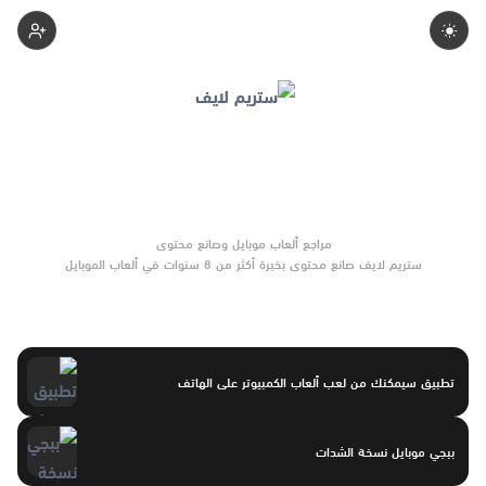
Samir-Bogafa
ستريم لايف صانع محتوى بخبرة أكثر من 8 سنوات في ألعاب الموبايل
والتحديثات وأدوات الألعاب. يركّز على مقارنات واضحة وتوصيات موثوقة
تساعد القرّاء على الاختيار بثقة.
تطبيق سيمكنك من لعب ألعاب الكمبيوتر على الهاتف
ببجي موبايل نسخة الشدات