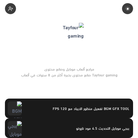
Tayfourgaming
Tayfour gaming صانع محتوى بخبرة أكثر من 8 سنوات في ألعاب
الموبايل والتحديثات وأدوات الألعاب. يركّز على مقارنات واضحة وتوصيات
موثوقة تساعد القرّاء على الاختيار بثقة.
BGM GFX TOOL تفعيل منظور الايباد مع 120 FPS
ببجي موبايل التحديث 4.5 مود ناروتو