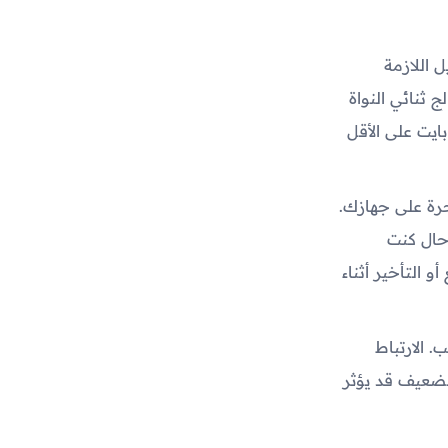
شغيل اللازمة
ويد 5.1.1 أو أحدث، مع معالج ثنائي النواة
ن يكون لديك ذاكرة وصول عشوائي (RAM) بسعة 2 جيجابايت على الأقل
ابايت من المساحة الحرة على جهازك.
حال كنت
 التأخير أثناء
 الارتباط
 الضعيف قد يؤثر