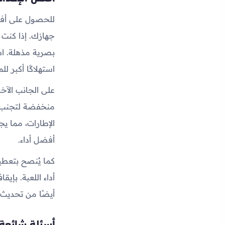
جهازك. إذا كنت 
بصرية مذهلة. اس
استهلاكًا أكبر للم
على الجانب الآخ
منخفضة لتجنب ال
الإطارات، مما ي
أفضل أداء.
كما يُنصح بتعطي
أداء اللعبة. بإي
أيضًا من تحديث 
أسئلة شائعة